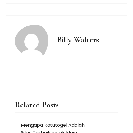
Billy Walters
Related Posts
Mengapa Ratutogel Adalah
Situs Terbaik untuk Main