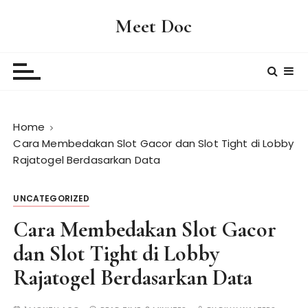
S
Meet Doc
k
i
p
t
o
c
Home
o
Cara Membedakan Slot Gacor dan Slot Tight di Lobby
n
Rajatogel Berdasarkan Data
t
e
n
UNCATEGORIZED
t
Cara Membedakan Slot Gacor
dan Slot Tight di Lobby
Rajatogel Berdasarkan Data