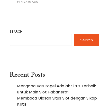
4 DAYS AGO
SEARCH
Search
Recent Posts
Mengapa Ratutogel Adalah Situs Terbaik
untuk Main Slot Habanero?
Membaca Ulasan Situs Slot dengan Sikap
Kritis