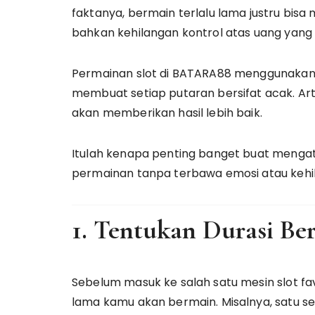
faktanya, bermain terlalu lama justru bi
bahkan kehilangan kontrol atas uang yang
Permainan slot di BATARA88 menggunaka
membuat setiap putaran bersifat acak. Art
akan memberikan hasil lebih baik.
Itulah kenapa penting banget buat mengat
permainan tanpa terbawa emosi atau kehil
1. Tentukan Durasi B
Sebelum masuk ke salah satu mesin slot fa
lama kamu akan bermain. Misalnya, satu se