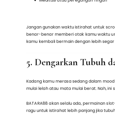
Meditasi atau peregangan ringan
Jangan gunakan waktu istirahat untuk scroll
benar-benar memberi otak kamu waktu unt
kamu kembali bermain dengan lebih segar 
5. Dengarkan Tubuh d
Kadang kamu merasa sedang dalam mood b
mulai lelah atau mata mulai berat. Nah, ini 
BATARA88 akan selalu ada, permainan slot-
ragu untuk istirahat lebih panjang jika tu