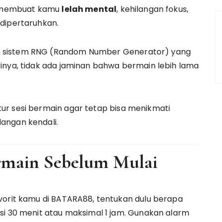
sa membuat kamu
lelah mental
, kehilangan fokus,
 dipertaruhkan.
n sistem RNG (Random Number Generator) yang
inya, tidak ada jaminan bahwa bermain lebih lama
ur sesi bermain agar tetap bisa menikmati
angan kendali.
ermain Sebelum Mulai
vorit kamu di BATARA88, tentukan dulu berapa
si 30 menit atau maksimal 1 jam. Gunakan alarm