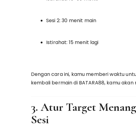
Sesi 2: 30 menit main
Istirahat: 15 menit lagi
Dengan cara ini, kamu memberi waktu untuk 
kembali bermain di BATARA88, kamu akan m
3. Atur Target Menang
Sesi