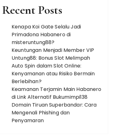
Recent Posts
Kenapa Koi Gate Selalu Jadi
Primadona Habanero di
misteruntung88?
Keuntungan Menjadi Member VIP
Untung88: Bonus Slot Melimpah
Auto Spin dalam Slot Online:
Kenyamanan atau Risiko Bermain
Berlebihan?
Keamanan Terjamin Main Habanero
di Link Alternatif Bukumimpi138
Domain Tiruan Superbandar: Cara
Mengenali Phishing dan
Penyamaran