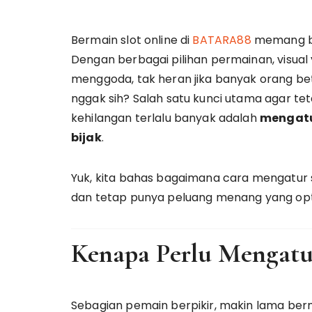
Bermain slot online di
BATARA88
memang bis
Dengan berbagai pilihan permainan, visua
menggoda, tak heran jika banyak orang bet
nggak sih? Salah satu kunci utama agar te
kehilangan terlalu banyak adalah
mengatu
bijak
.
Yuk, kita bahas bagaimana cara mengatur s
dan tetap punya peluang menang yang opt
Kenapa Perlu Mengatu
Sebagian pemain berpikir, makin lama be