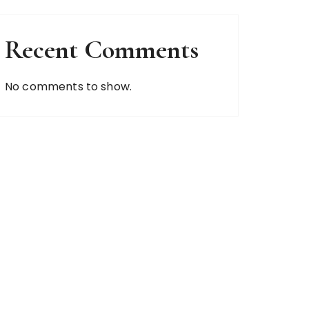
Recent Comments
No comments to show.