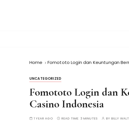
S
k
i
p
t
o
c
o
n
Home
Fomototo Login dan Keuntungan Berm
t
e
UNCATEGORIZED
n
Fomototo Login dan K
t
Casino Indonesia
1 YEAR AGO
READ TIME:
3 MINUTES
BY
BILLY WAL