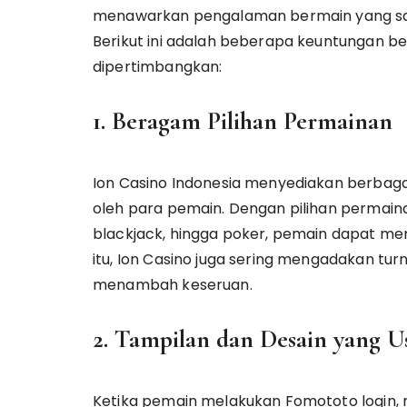
menawarkan pengalaman bermain yang sa
Berikut ini adalah beberapa keuntungan be
dipertimbangkan:
1.
Beragam Pilihan Permainan
Ion Casino Indonesia menyediakan berbag
oleh para pemain. Dengan pilihan permaina
blackjack, hingga poker, pemain dapat mem
itu, Ion Casino juga sering mengadakan t
menambah keseruan.
2.
Tampilan dan Desain yang Us
Ketika pemain melakukan Fomototo login,