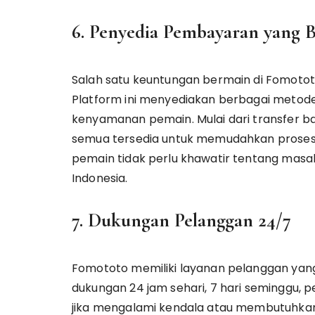
6.
Penyedia Pembayaran yang 
Salah satu keuntungan bermain di Fomoto
Platform ini menyediakan berbagai metode
kenyamanan pemain. Mulai dari transfer b
semua tersedia untuk memudahkan proses 
pemain tidak perlu khawatir tentang masa
Indonesia.
7.
Dukungan Pelanggan 24/7
Fomototo memiliki layanan pelanggan yan
dukungan 24 jam sehari, 7 hari seminggu,
jika mengalami kendala atau membutuhkan 