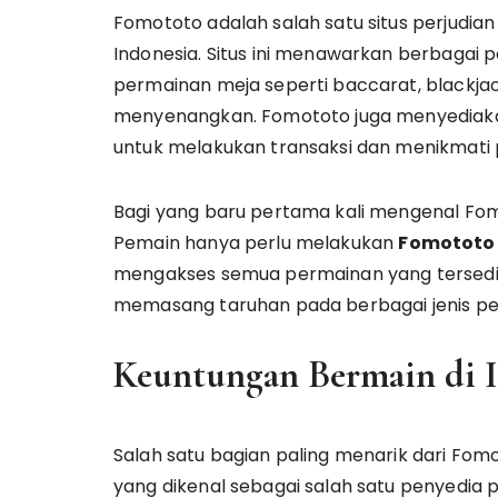
Fomototo adalah salah satu situs perjudian
Indonesia. Situs ini menawarkan berbagai 
permainan meja seperti baccarat, blackja
menyenangkan. Fomototo juga menyediaka
untuk melakukan transaksi dan menikmati
Bagi yang baru pertama kali mengenal Fom
Pemain hanya perlu melakukan
Fomototo 
mengakses semua permainan yang tersedia.
memasang taruhan pada berbagai jenis per
Keuntungan Bermain di I
Salah satu bagian paling menarik dari Fom
yang dikenal sebagai salah satu penyedia p