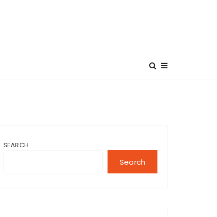
SEARCH
Search