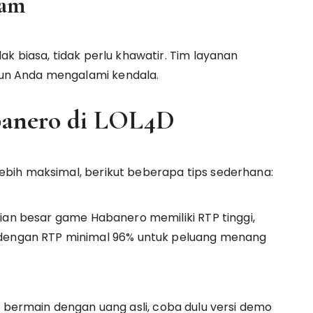
Jam
k biasa, tidak perlu khawatir. Tim layanan
n Anda mengalami kendala.
banero di LOL4D
bih maksimal, berikut beberapa tips sederhana:
gian besar game Habanero memiliki RTP tinggi,
 dengan RTP minimal 96% untuk peluang menang
 bermain dengan uang asli, coba dulu versi demo