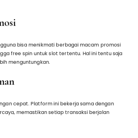
mosi
pengguna bisa menikmati berbagai macam promosi
ga free spin untuk slot tertentu. Hal ini tentu saja
bih menguntungkan.
Aman
ngan cepat. Platform ini bekerja sama dengan
aya, memastikan setiap transaksi berjalan