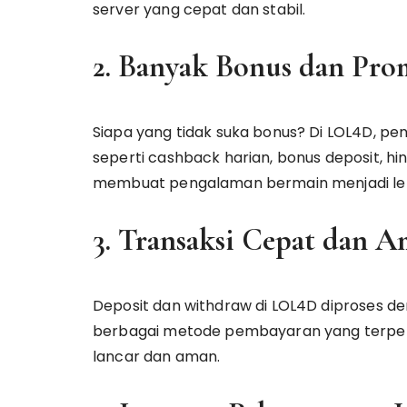
server yang cepat dan stabil.
2.
Banyak Bonus dan Pro
Siapa yang tidak suka bonus? Di LOL4D, 
seperti cashback harian, bonus deposit, hing
membuat pengalaman bermain menjadi le
3.
Transaksi Cepat dan 
Deposit dan withdraw di LOL4D diproses de
berbagai metode pembayaran yang terperc
lancar dan aman.