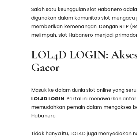
Salah satu keunggulan slot Habanero adalah 
digunakan dalam komunitas slot mengacu p
memberikan kemenangan. Dengan RTP (Retur
melimpah, slot Habanero menjadi primadon
LOL4D LOGIN: Akses 
Gacor
Masuk ke dalam dunia slot online yang s
LOL4D LOGIN
. Portal ini menawarkan antar
memudahkan pemain dalam mengakses berb
Habanero.
Tidak hanya itu, LOL4D juga menyediakan n