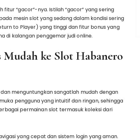
fitur “gacor”-nya. Istilah “gacor” yang sering
ada mesin slot yang sedang dalam kondisi sering
n to Player) yang tinggi dan fitur bonus yang
a di kalangan penggemar judi online.
Mudah ke Slot Habanero
eru dan menguntungkan sangatlah mudah dengan
muka pengguna yang intuitif dan ringan, sehingga
agai permainan slot termasuk koleksi dari
avigasi yang cepat dan sistem login yang aman.