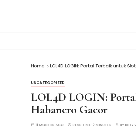
S
k
i
p
t
o
c
o
n
Home
LOL4D LOGIN: Portal Terbaik untuk Sl
t
e
UNCATEGORIZED
n
LOL4D LOGIN: Portal 
t
Habanero Gacor
11 MONTHS AGO
READ TIME:
2 MINUTES
BY
BILLY