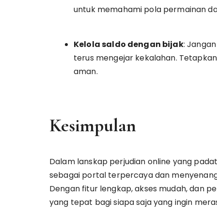
untuk memahami pola permainan dan 
Kelola saldo dengan bijak
: Jangan
terus mengejar kekalahan. Tetapkan
aman.
Kesimpulan
Dalam lanskap perjudian online yang pada
sebagai portal terpercaya dan menyenangk
Dengan fitur lengkap, akses mudah, dan p
yang tepat bagi siapa saja yang ingin mera