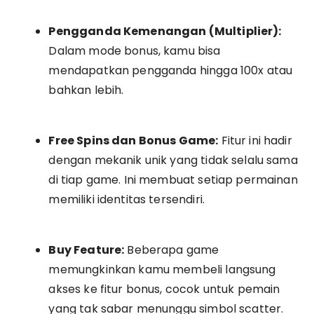
Pengganda Kemenangan (Multiplier):
Dalam mode bonus, kamu bisa
mendapatkan pengganda hingga 100x atau
bahkan lebih.
Free Spins dan Bonus Game:
Fitur ini hadir
dengan mekanik unik yang tidak selalu sama
di tiap game. Ini membuat setiap permainan
memiliki identitas tersendiri.
Buy Feature:
Beberapa game
memungkinkan kamu membeli langsung
akses ke fitur bonus, cocok untuk pemain
yang tak sabar menunggu simbol scatter.