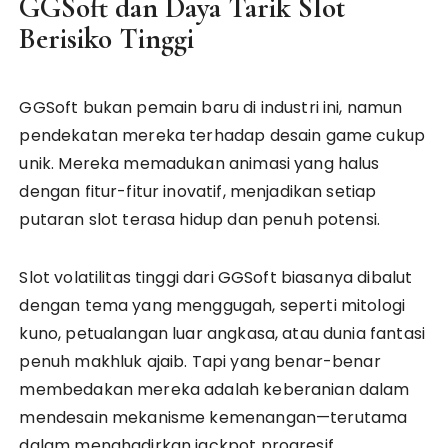
GGSoft dan Daya Tarik Slot
Berisiko Tinggi
GGSoft bukan pemain baru di industri ini, namun
pendekatan mereka terhadap desain game cukup
unik. Mereka memadukan animasi yang halus
dengan fitur-fitur inovatif, menjadikan setiap
putaran slot terasa hidup dan penuh potensi.
Slot volatilitas tinggi dari GGSoft biasanya dibalut
dengan tema yang menggugah, seperti mitologi
kuno, petualangan luar angkasa, atau dunia fantasi
penuh makhluk ajaib. Tapi yang benar-benar
membedakan mereka adalah keberanian dalam
mendesain mekanisme kemenangan—terutama
dalam menghadirkan jackpot progresif,