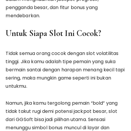
pengganda besar, dan fitur bonus yang
mendebarkan.
Untuk Siapa Slot Ini Cocok?
Tidak semua orang cocok dengan slot volatilitas
tinggi. Jika kamu adalah tipe pemain yang suka
bermain santai dengan harapan menang kecil tapi
sering, maka mungkin game seperti ini bukan
untukmu.
Namun, jika kamu tergolong pemain “bold” yang
tidak takut rugi demi potensi jackpot besar, slot
dari GGSoft bisa jadi pilihan utama. Sensasi
menunggu simbol bonus muncul di layar dan