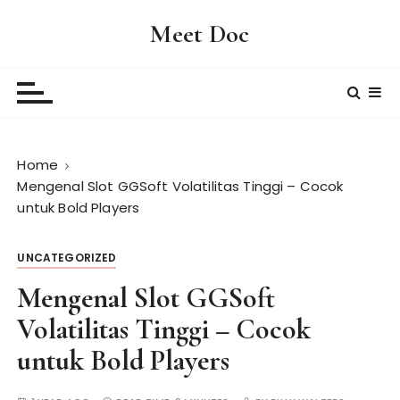
S
Meet Doc
k
i
p
t
o
c
Home
o
Mengenal Slot GGSoft Volatilitas Tinggi – Cocok
n
untuk Bold Players
t
e
n
UNCATEGORIZED
t
Mengenal Slot GGSoft
Volatilitas Tinggi – Cocok
untuk Bold Players