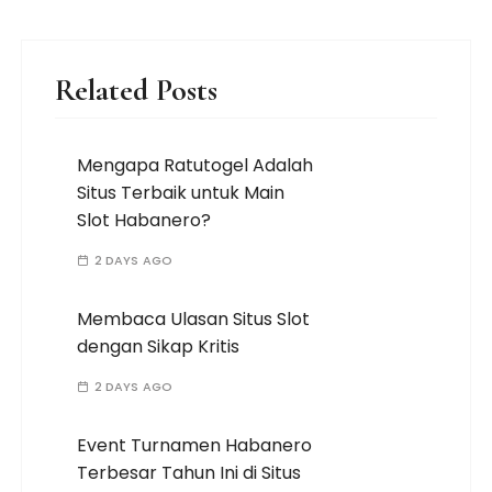
Related Posts
Mengapa Ratutogel Adalah
Situs Terbaik untuk Main
Slot Habanero?
2 DAYS AGO
Membaca Ulasan Situs Slot
dengan Sikap Kritis
2 DAYS AGO
Event Turnamen Habanero
Terbesar Tahun Ini di Situs