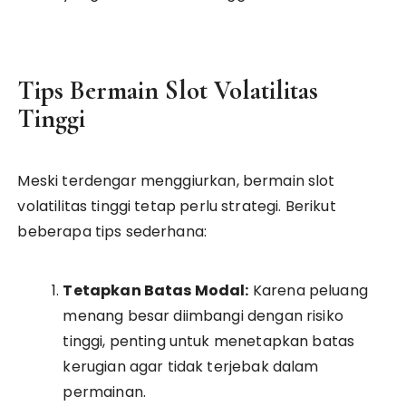
Tips Bermain Slot Volatilitas
Tinggi
Meski terdengar menggiurkan, bermain slot
volatilitas tinggi tetap perlu strategi. Berikut
beberapa tips sederhana:
Tetapkan Batas Modal:
Karena peluang
menang besar diimbangi dengan risiko
tinggi, penting untuk menetapkan batas
kerugian agar tidak terjebak dalam
permainan.