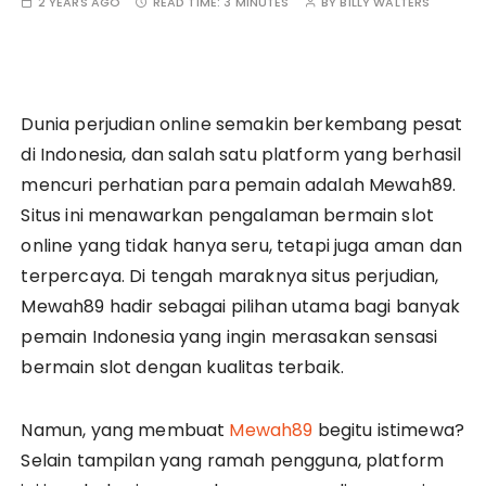
2 YEARS AGO
READ TIME:
3 MINUTES
BY
BILLY WALTERS
Dunia perjudian online semakin berkembang pesat
di Indonesia, dan salah satu platform yang berhasil
mencuri perhatian para pemain adalah Mewah89.
Situs ini menawarkan pengalaman bermain slot
online yang tidak hanya seru, tetapi juga aman dan
terpercaya. Di tengah maraknya situs perjudian,
Mewah89 hadir sebagai pilihan utama bagi banyak
pemain Indonesia yang ingin merasakan sensasi
bermain slot dengan kualitas terbaik.
Namun, yang membuat
Mewah89
begitu istimewa?
Selain tampilan yang ramah pengguna, platform