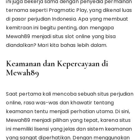
ini juga bekerja sama dengan penyedia permainan
ternama seperti Pragmatic Play, yang dikenal luas
di pasar perjudian Indonesia. Apa yang membuat
kemitraan ini begitu penting, dan mengapa
Mewah89 menjadi situs slot online yang bisa
diandalkan? Mari kita bahas lebih dalam.
Keamanan dan Kepercayaan di
Mewah89
Saat pertama kali mencoba sebuah situs perjudian
online, rasa was-was dan khawatir tentang
keamanan tentu menjadi perhatian utama. Di sini,
Mewah89 menjadi pilihan yang tepat, karena situs
ini memiliki lisensi yang jelas dan sistem keamanan
yang sangat diperhatikan. Dengan menggunakan