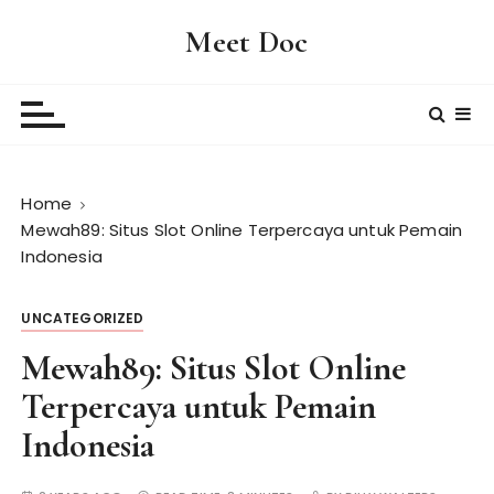
S
Meet Doc
k
i
p
t
o
c
Home
o
Mewah89: Situs Slot Online Terpercaya untuk Pemain
n
Indonesia
t
e
n
UNCATEGORIZED
t
Mewah89: Situs Slot Online
Terpercaya untuk Pemain
Indonesia