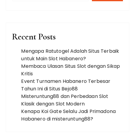
Recent Posts
Mengapa Ratutogel Adalah Situs Terbaik
untuk Main Slot Habanero?
Membaca Ulasan Situs Slot dengan Sikap
Kritis
Event Turnamen Habanero Terbesar
Tahun Ini di Situs Bejo88
Misteruntung88 dan Perbedaan Slot
Klasik dengan Slot Modern
Kenapa Koi Gate Selalu Jadi Primadona
Habanero di misteruntung88?