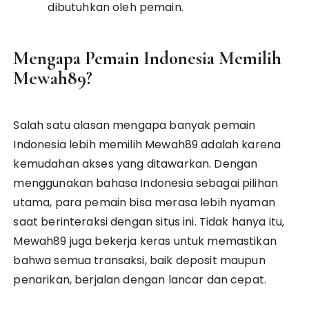
dibutuhkan oleh pemain.
Mengapa Pemain Indonesia Memilih
Mewah89?
Salah satu alasan mengapa banyak pemain
Indonesia lebih memilih Mewah89 adalah karena
kemudahan akses yang ditawarkan. Dengan
menggunakan bahasa Indonesia sebagai pilihan
utama, para pemain bisa merasa lebih nyaman
saat berinteraksi dengan situs ini. Tidak hanya itu,
Mewah89 juga bekerja keras untuk memastikan
bahwa semua transaksi, baik deposit maupun
penarikan, berjalan dengan lancar dan cepat.