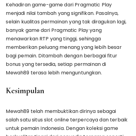
Kehadiran game-game dari Pragmatic Play
menjadi nilai tambah yang signifikan. Pasalnya,
selain kualitas permainan yang tak diragukan lagi,
banyak game dari Pragmatic Play yang
menawarkan RTP yang tinggi, sehingga
memberikan peluang menang yang lebih besar
bagi pemain. Ditambah dengan berbagai fitur
bonus yang tersedia, setiap permainan di
Mewah89 terasa lebih menguntungkan.
Kesimpulan
Mewah89 telah membuktikan dirinya sebagai
salah satu situs slot online terpercaya dan terbaik
untuk pemain Indonesia. Dengan koleksi game