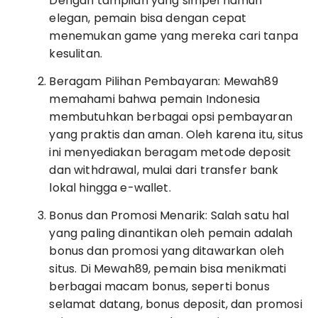
Dengan tampilan yang simpel namun
elegan, pemain bisa dengan cepat
menemukan game yang mereka cari tanpa
kesulitan.
Beragam Pilihan Pembayaran: Mewah89
memahami bahwa pemain Indonesia
membutuhkan berbagai opsi pembayaran
yang praktis dan aman. Oleh karena itu, situs
ini menyediakan beragam metode deposit
dan withdrawal, mulai dari transfer bank
lokal hingga e-wallet.
Bonus dan Promosi Menarik: Salah satu hal
yang paling dinantikan oleh pemain adalah
bonus dan promosi yang ditawarkan oleh
situs. Di Mewah89, pemain bisa menikmati
berbagai macam bonus, seperti bonus
selamat datang, bonus deposit, dan promosi