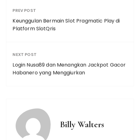
PREV POST
Keunggulan Bermain Slot Pragmatic Play di
Platform SlotQris
NEXT POST
Login Nusa89 dan Menangkan Jackpot Gacor
Habanero yang Menggiurkan
Billy Walters