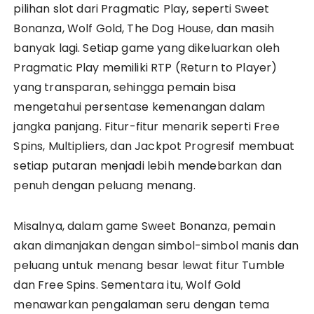
pilihan slot dari Pragmatic Play, seperti Sweet
Bonanza, Wolf Gold, The Dog House, dan masih
banyak lagi. Setiap game yang dikeluarkan oleh
Pragmatic Play memiliki RTP (Return to Player)
yang transparan, sehingga pemain bisa
mengetahui persentase kemenangan dalam
jangka panjang. Fitur-fitur menarik seperti Free
Spins, Multipliers, dan Jackpot Progresif membuat
setiap putaran menjadi lebih mendebarkan dan
penuh dengan peluang menang.
Misalnya, dalam game Sweet Bonanza, pemain
akan dimanjakan dengan simbol-simbol manis dan
peluang untuk menang besar lewat fitur Tumble
dan Free Spins. Sementara itu, Wolf Gold
menawarkan pengalaman seru dengan tema