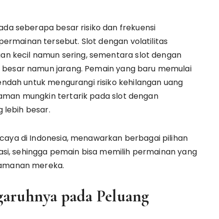
ada seberapa besar risiko dan frekuensi
rmainan tersebut. Slot dengan volatilitas
 kecil namun sering, sementara slot dengan
n besar namun jarang. Pemain yang baru memulai
rendah untuk mengurangi risiko kehilangan uang
aman mungkin tertarik pada slot dengan
g lebih besar.
caya di Indonesia, menawarkan berbagai pilihan
riasi, sehingga pemain bisa memilih permainan yang
nyamanan mereka.
aruhnya pada Peluang