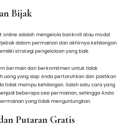
an Bijak
ot online adalah mengelola bankroll atau modal
rjebak dalam permainan dan akhirnya kehilangan
liki strategi pengelolaan yang baik.
um bermain dan berkomitmen untuk tidak
h uang yang siap Anda pertaruhkan dan pastikan
a tidak mampu kehilangan. Salah satu cara yang
enjadi beberapa sesi permainan, sehingga Anda
 permainan yang tidak menguntungkan.
dan Putaran Gratis