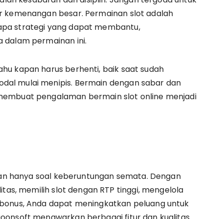
r kemenangan besar. Permainan slot adalah
apa strategi yang dapat membantu,
 dalam permainan ini.
hu kapan harus berhenti, baik saat sudah
al mulai menipis. Bermain dengan sabar dan
membuat pengalaman bermain slot online menjadi
ukan hanya soal keberuntungan semata. Dengan
itas, memilih slot dengan RTP tinggi, mengelola
 bonus, Anda dapat meningkatkan peluang untuk
oonsoft menawarkan berbagai fitur dan kualitas