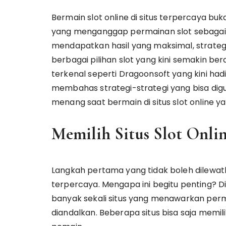
Bermain slot online di situs terpercaya b
yang menganggap permainan slot sebagai
mendapatkan hasil yang maksimal, strategi
berbagai pilihan slot yang kini semakin be
terkenal seperti Dragoonsoft yang kini hadir
membahas strategi-strategi yang bisa di
menang saat bermain di situs slot online y
Memilih Situs Slot Onlin
Langkah pertama yang tidak boleh dilewa
terpercaya. Mengapa ini begitu penting? Di
banyak sekali situs yang menawarkan perm
diandalkan. Beberapa situs bisa saja memil