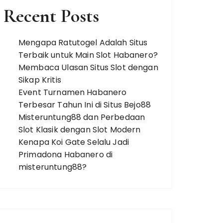
Recent Posts
Mengapa Ratutogel Adalah Situs
Terbaik untuk Main Slot Habanero?
Membaca Ulasan Situs Slot dengan
Sikap Kritis
Event Turnamen Habanero
Terbesar Tahun Ini di Situs Bejo88
Misteruntung88 dan Perbedaan
Slot Klasik dengan Slot Modern
Kenapa Koi Gate Selalu Jadi
Primadona Habanero di
misteruntung88?