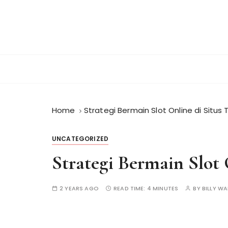
S
k
i
p
t
o
c
o
n
Home
Strategi Bermain Slot Online di Situs
t
e
UNCATEGORIZED
n
Strategi Bermain Slot 
t
2 YEARS AGO
READ TIME:
4 MINUTES
BY
BILLY WA