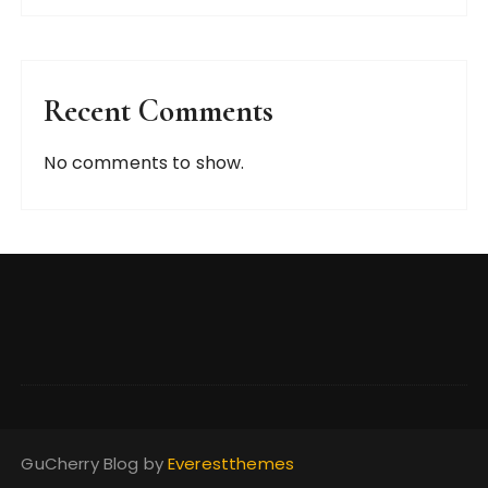
Recent Comments
No comments to show.
GuCherry Blog by
Everestthemes