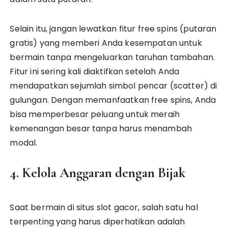
Selain itu, jangan lewatkan fitur free spins (putaran
gratis) yang memberi Anda kesempatan untuk
bermain tanpa mengeluarkan taruhan tambahan.
Fitur ini sering kali diaktifkan setelah Anda
mendapatkan sejumlah simbol pencar (scatter) di
gulungan. Dengan memanfaatkan free spins, Anda
bisa memperbesar peluang untuk meraih
kemenangan besar tanpa harus menambah
modal.
4. Kelola Anggaran dengan Bijak
Saat bermain di situs slot gacor, salah satu hal
terpenting yang harus diperhatikan adalah