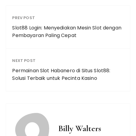
PREV POST
Slot88 Login: Menyediakan Mesin Slot dengan
Pembayaran Paling Cepat
NEXT POST
Permainan Slot Habanero di Situs Slot88:
Solusi Terbaik untuk Pecinta Kasino
Billy Walters