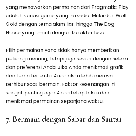
yang menawarkan permainan dari Pragmatic Play
adalah variasi game yang tersedia. Mulai dari Wolf
Gold dengan tema alam liar, hingga The Dog
House yang penuh dengan karakter lucu.
Pilih permainan yang tidak hanya memberikan
peluang menang, tetapi juga sesuai dengan selera
dan preferensi Anda. Jika Anda menikmati grafik
dan tema tertentu, Anda akan lebih merasa
terhibur saat bermain. Faktor kesenangan ini
sangat penting agar Anda tetap fokus dan
menikmati permainan sepanjang waktu.
7.
Bermain dengan Sabar dan Santai