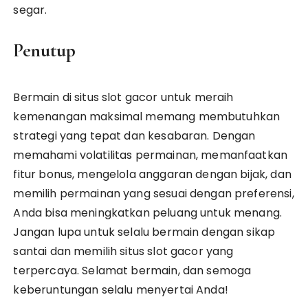
segar.
Penutup
Bermain di situs slot gacor untuk meraih
kemenangan maksimal memang membutuhkan
strategi yang tepat dan kesabaran. Dengan
memahami volatilitas permainan, memanfaatkan
fitur bonus, mengelola anggaran dengan bijak, dan
memilih permainan yang sesuai dengan preferensi,
Anda bisa meningkatkan peluang untuk menang.
Jangan lupa untuk selalu bermain dengan sikap
santai dan memilih situs slot gacor yang
terpercaya. Selamat bermain, dan semoga
keberuntungan selalu menyertai Anda!