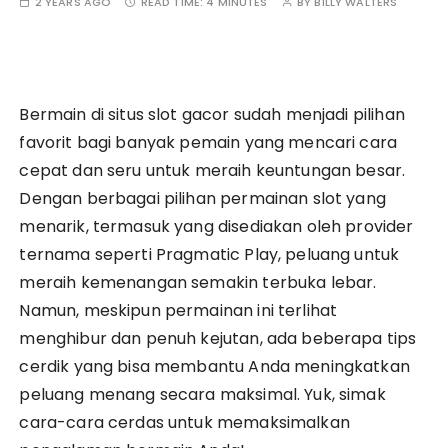
2 YEARS AGO
READ TIME:
4 MINUTES
BY
BILLY WALTERS
Bermain di situs slot gacor sudah menjadi pilihan
favorit bagi banyak pemain yang mencari cara
cepat dan seru untuk meraih keuntungan besar.
Dengan berbagai pilihan permainan slot yang
menarik, termasuk yang disediakan oleh provider
ternama seperti Pragmatic Play, peluang untuk
meraih kemenangan semakin terbuka lebar.
Namun, meskipun permainan ini terlihat
menghibur dan penuh kejutan, ada beberapa tips
cerdik yang bisa membantu Anda meningkatkan
peluang menang secara maksimal. Yuk, simak
cara-cara cerdas untuk memaksimalkan