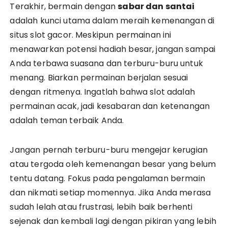
Terakhir, bermain dengan
sabar dan santai
adalah kunci utama dalam meraih kemenangan di
situs slot gacor. Meskipun permainan ini
menawarkan potensi hadiah besar, jangan sampai
Anda terbawa suasana dan terburu-buru untuk
menang. Biarkan permainan berjalan sesuai
dengan ritmenya. Ingatlah bahwa slot adalah
permainan acak, jadi kesabaran dan ketenangan
adalah teman terbaik Anda.
Jangan pernah terburu-buru mengejar kerugian
atau tergoda oleh kemenangan besar yang belum
tentu datang. Fokus pada pengalaman bermain
dan nikmati setiap momennya. Jika Anda merasa
sudah lelah atau frustrasi, lebih baik berhenti
sejenak dan kembali lagi dengan pikiran yang lebih