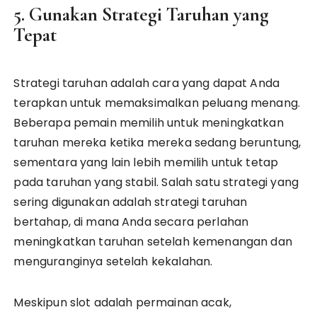
5. Gunakan Strategi Taruhan yang
Tepat
Strategi taruhan adalah cara yang dapat Anda
terapkan untuk memaksimalkan peluang menang.
Beberapa pemain memilih untuk meningkatkan
taruhan mereka ketika mereka sedang beruntung,
sementara yang lain lebih memilih untuk tetap
pada taruhan yang stabil. Salah satu strategi yang
sering digunakan adalah strategi taruhan
bertahap, di mana Anda secara perlahan
meningkatkan taruhan setelah kemenangan dan
menguranginya setelah kekalahan.
Meskipun slot adalah permainan acak,