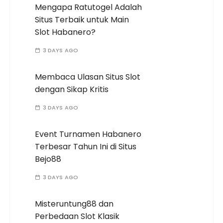
Mengapa Ratutogel Adalah
Situs Terbaik untuk Main
Slot Habanero?
3 DAYS AGO
Membaca Ulasan Situs Slot
dengan Sikap Kritis
3 DAYS AGO
Event Turnamen Habanero
Terbesar Tahun Ini di Situs
Bejo88
3 DAYS AGO
Misteruntung88 dan
Perbedaan Slot Klasik