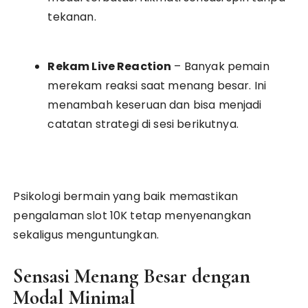
tekanan.
Rekam Live Reaction
– Banyak pemain
merekam reaksi saat menang besar. Ini
menambah keseruan dan bisa menjadi
catatan strategi di sesi berikutnya.
Psikologi bermain yang baik memastikan
pengalaman slot 10K tetap menyenangkan
sekaligus menguntungkan.
Sensasi Menang Besar dengan
Modal Minimal