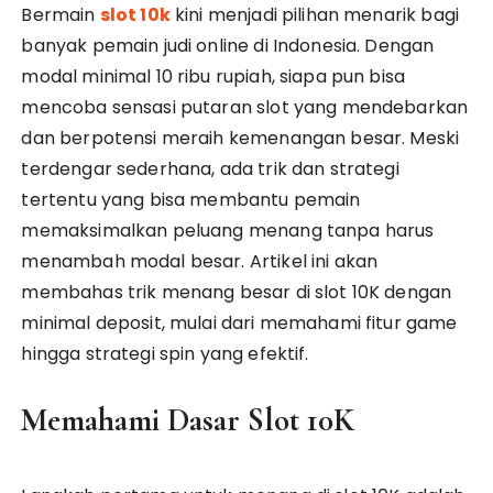
Bermain
slot 10k
kini menjadi pilihan menarik bagi
banyak pemain judi online di Indonesia. Dengan
modal minimal 10 ribu rupiah, siapa pun bisa
mencoba sensasi putaran slot yang mendebarkan
dan berpotensi meraih kemenangan besar. Meski
terdengar sederhana, ada trik dan strategi
tertentu yang bisa membantu pemain
memaksimalkan peluang menang tanpa harus
menambah modal besar. Artikel ini akan
membahas trik menang besar di slot 10K dengan
minimal deposit, mulai dari memahami fitur game
hingga strategi spin yang efektif.
Memahami Dasar Slot 10K