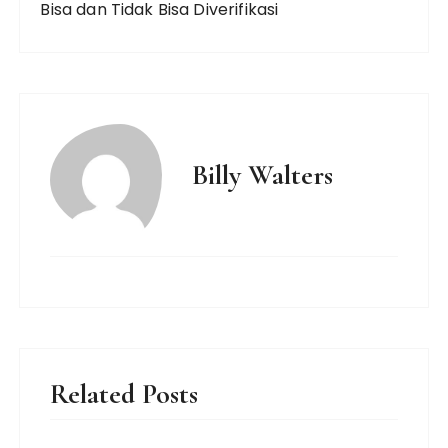
Bisa dan Tidak Bisa Diverifikasi
Billy Walters
Related Posts