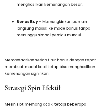
menghasilkan kemenangan besar.
Bonus Buy
– Memungkinkan pemain
langsung masuk ke mode bonus tanpa
menunggu simbol pemicu muncul.
Memanfaatkan setiap fitur bonus dengan tepat
membuat modal kecil tetap bisa menghasilkan
kemenangan signifikan.
Strategi Spin Efektif
Mesin slot memang acak, tetapi beberapa