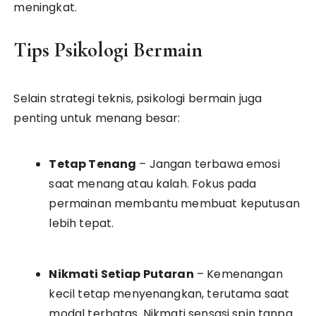
meningkat.
Tips Psikologi Bermain
Selain strategi teknis, psikologi bermain juga
penting untuk menang besar:
Tetap Tenang
– Jangan terbawa emosi
saat menang atau kalah. Fokus pada
permainan membantu membuat keputusan
lebih tepat.
Nikmati Setiap Putaran
– Kemenangan
kecil tetap menyenangkan, terutama saat
modal terbatas. Nikmati sensasi spin tanpa