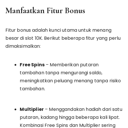
Manfaatkan Fitur Bonus
Fitur bonus adalah kunci utama untuk menang
besar di slot 10K. Berikut beberapa fitur yang perlu
dimaksimalkan:
Free Spins
– Memberikan putaran
tambahan tanpa mengurangi saldo,
meningkatkan peluang menang tanpa risiko
tambahan.
Multiplier
– Menggandakan hadiah dari satu
putaran, kadang hingga beberapa kali lipat.
Kombinasi Free Spins dan Multiplier sering