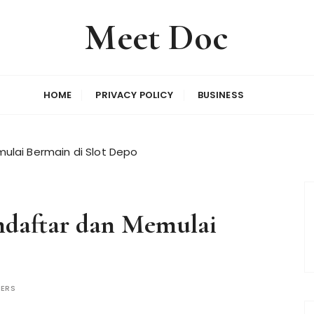
Meet Doc
HOME
PRIVACY POLICY
BUSINESS
lai Bermain di Slot Depo
daftar dan Memulai
TERS