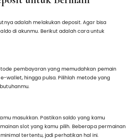
jutnya adalah melakukan deposit. Agar bisa
saldo di akunmu. Berikut adalah cara untuk
metode pembayaran yang memudahkan pemain
, e-wallet, hingga pulsa. Pilihlah metode yang
ebutuhanmu.
 kamu masukkan. Pastikan saldo yang kamu
rmainan slot yang kamu pilih. Beberapa permainan
imal tertentu, jadi perhatikan hal ini.