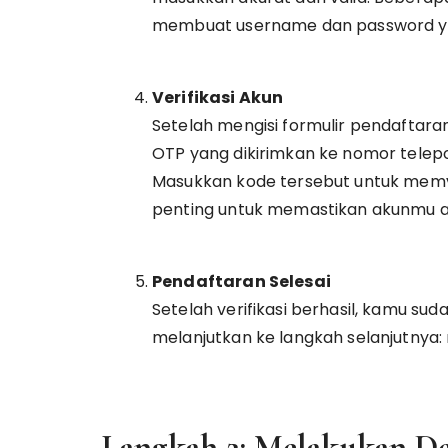
membuat username dan password ya
Verifikasi Akun
Setelah mengisi formulir pendaftara
OTP yang dikirimkan ke nomor telep
Masukkan kode tersebut untuk memveri
penting untuk memastikan akunmu a
Pendaftaran Selesai
Setelah verifikasi berhasil, kamu su
melanjutkan ke langkah selanjutnya
Langkah 2: Melakukan D