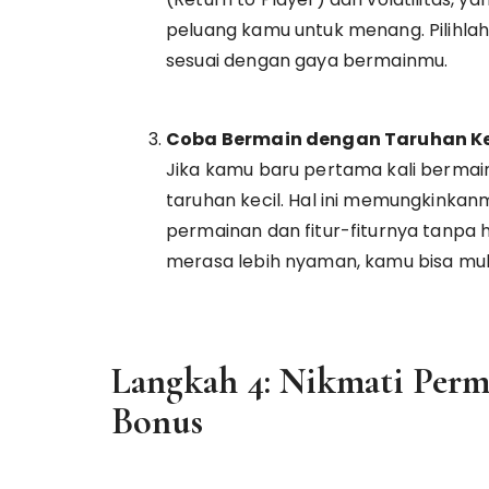
peluang kamu untuk menang. Pilihlah 
sesuai dengan gaya bermainmu.
Coba Bermain dengan Taruhan Kec
Jika kamu baru pertama kali bermain
taruhan kecil. Hal ini memungkinka
permainan dan fitur-fiturnya tanpa 
merasa lebih nyaman, kamu bisa mu
Langkah 4: Nikmati Perm
Bonus