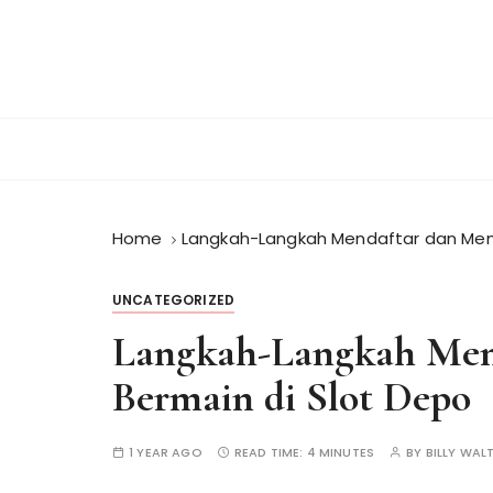
S
k
i
p
t
o
c
o
n
Home
Langkah-Langkah Mendaftar dan Memu
t
e
UNCATEGORIZED
n
Langkah-Langkah Men
t
Bermain di Slot Depo
1 YEAR AGO
READ TIME:
4 MINUTES
BY
BILLY WAL