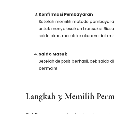
Konfirmasi Pembayaran
Setelah memilih metode pembayaran da
untuk menyelesaikan transaksi. Bia
saldo akan masuk ke akunmu dalam w
Saldo Masuk
Setelah deposit berhasil, cek saldo 
bermain!
Langkah 3: Memilih Perm