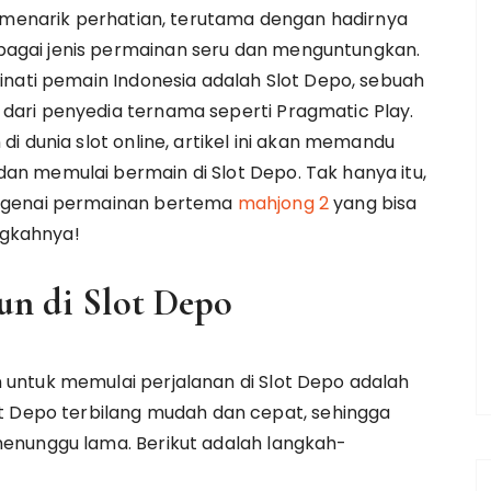
k menarik perhatian, terutama dengan hadirnya
agai jenis permainan seru dan menguntungkan.
inati pemain Indonesia adalah Slot Depo, sebuah
ari penyedia ternama seperti Pragmatic Play.
i dunia slot online, artikel ini akan memandu
n memulai bermain di Slot Depo. Tak hanya itu,
engenai permainan bertema
mahjong 2
yang bisa
angkahnya!
un di Slot Depo
untuk memulai perjalanan di Slot Depo adalah
ot Depo terbilang mudah dan cepat, sehingga
enunggu lama. Berikut adalah langkah-