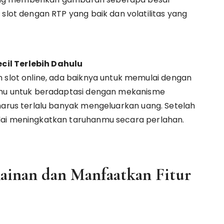
slot dengan RTP yang baik dan volatilitas yang
il Terlebih Dahulu
 slot online, ada baiknya untuk memulai dengan
nmu untuk beradaptasi dengan mekanisme
harus terlalu banyak mengeluarkan uang. Setelah
lai meningkatkan taruhanmu secara perlahan.
ainan dan Manfaatkan Fitur