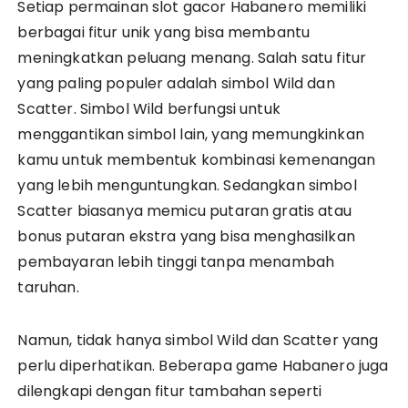
Setiap permainan slot gacor Habanero memiliki
berbagai fitur unik yang bisa membantu
meningkatkan peluang menang. Salah satu fitur
yang paling populer adalah simbol Wild dan
Scatter. Simbol Wild berfungsi untuk
menggantikan simbol lain, yang memungkinkan
kamu untuk membentuk kombinasi kemenangan
yang lebih menguntungkan. Sedangkan simbol
Scatter biasanya memicu putaran gratis atau
bonus putaran ekstra yang bisa menghasilkan
pembayaran lebih tinggi tanpa menambah
taruhan.
Namun, tidak hanya simbol Wild dan Scatter yang
perlu diperhatikan. Beberapa game Habanero juga
dilengkapi dengan fitur tambahan seperti