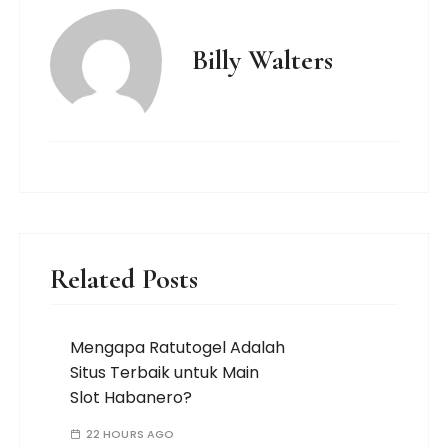
Billy Walters
Related Posts
Mengapa Ratutogel Adalah
Situs Terbaik untuk Main
Slot Habanero?
22 HOURS AGO