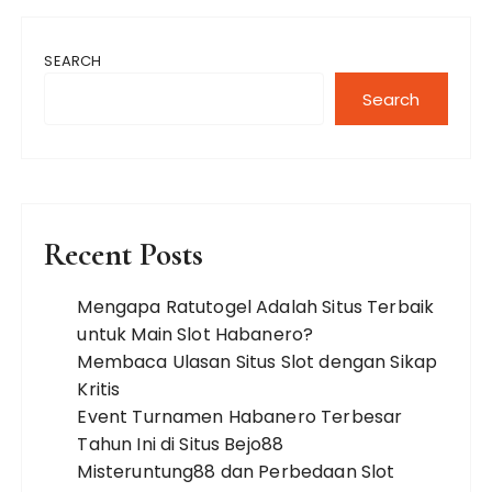
SEARCH
Search
Recent Posts
Mengapa Ratutogel Adalah Situs Terbaik
untuk Main Slot Habanero?
Membaca Ulasan Situs Slot dengan Sikap
Kritis
Event Turnamen Habanero Terbesar
Tahun Ini di Situs Bejo88
Misteruntung88 dan Perbedaan Slot