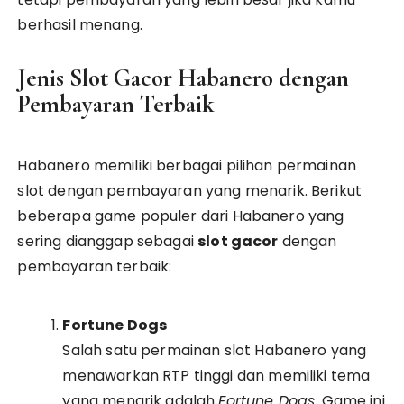
berhasil menang.
Jenis Slot Gacor Habanero dengan
Pembayaran Terbaik
Habanero memiliki berbagai pilihan permainan
slot dengan pembayaran yang menarik. Berikut
beberapa game populer dari Habanero yang
sering dianggap sebagai
slot gacor
dengan
pembayaran terbaik:
Fortune Dogs
Salah satu permainan slot Habanero yang
menawarkan RTP tinggi dan memiliki tema
yang menarik adalah
Fortune Dogs
. Game ini