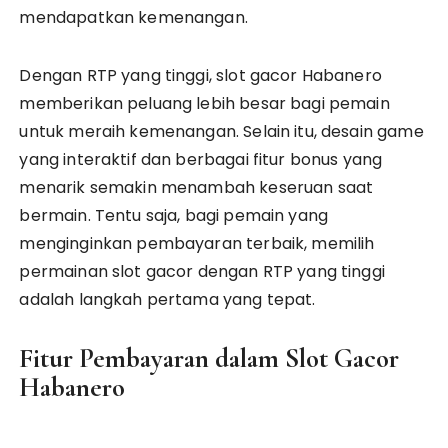
mendapatkan kemenangan.
Dengan RTP yang tinggi, slot gacor Habanero
memberikan peluang lebih besar bagi pemain
untuk meraih kemenangan. Selain itu, desain game
yang interaktif dan berbagai fitur bonus yang
menarik semakin menambah keseruan saat
bermain. Tentu saja, bagi pemain yang
menginginkan pembayaran terbaik, memilih
permainan slot gacor dengan RTP yang tinggi
adalah langkah pertama yang tepat.
Fitur Pembayaran dalam Slot Gacor
Habanero