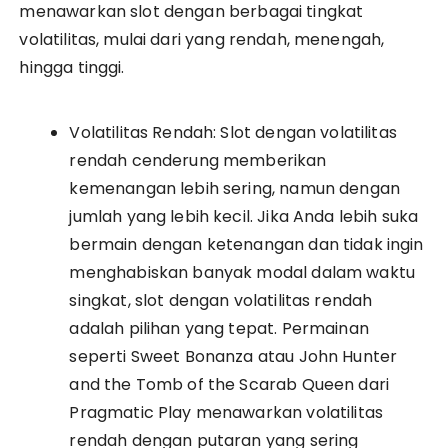
menawarkan slot dengan berbagai tingkat
volatilitas, mulai dari yang rendah, menengah,
hingga tinggi.
Volatilitas Rendah: Slot dengan volatilitas
rendah cenderung memberikan
kemenangan lebih sering, namun dengan
jumlah yang lebih kecil. Jika Anda lebih suka
bermain dengan ketenangan dan tidak ingin
menghabiskan banyak modal dalam waktu
singkat, slot dengan volatilitas rendah
adalah pilihan yang tepat. Permainan
seperti Sweet Bonanza atau John Hunter
and the Tomb of the Scarab Queen dari
Pragmatic Play menawarkan volatilitas
rendah dengan putaran yang sering