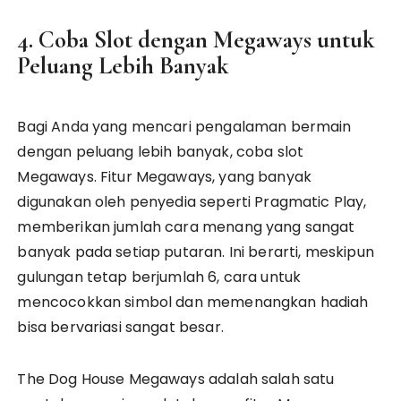
4. Coba Slot dengan Megaways untuk
Peluang Lebih Banyak
Bagi Anda yang mencari pengalaman bermain
dengan peluang lebih banyak, coba slot
Megaways. Fitur Megaways, yang banyak
digunakan oleh penyedia seperti Pragmatic Play,
memberikan jumlah cara menang yang sangat
banyak pada setiap putaran. Ini berarti, meskipun
gulungan tetap berjumlah 6, cara untuk
mencocokkan simbol dan memenangkan hadiah
bisa bervariasi sangat besar.
The Dog House Megaways adalah salah satu