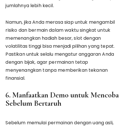
jumlahnya lebih kecil.
Namun, jika Anda merasa siap untuk mengambil
risiko dan bermain dalam waktu singkat untuk
memenangkan hadiah besar, slot dengan
volatilitas tinggi bisa menjadi pilihan yang tepat.
Pastikan untuk selalu mengatur anggaran Anda
dengan bijak, agar permainan tetap
menyenangkan tanpa memberikan tekanan
finansial.
6. Manfaatkan Demo untuk Mencoba
Sebelum Bertaruh
Sebelum memulai permainan dengan uang asli,