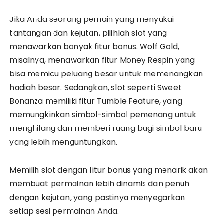
Jika Anda seorang pemain yang menyukai
tantangan dan kejutan, pilihlah slot yang
menawarkan banyak fitur bonus. Wolf Gold,
misalnya, menawarkan fitur Money Respin yang
bisa memicu peluang besar untuk memenangkan
hadiah besar. Sedangkan, slot seperti Sweet
Bonanza memiliki fitur Tumble Feature, yang
memungkinkan simbol-simbol pemenang untuk
menghilang dan memberi ruang bagi simbol baru
yang lebih menguntungkan.
Memilih slot dengan fitur bonus yang menarik akan
membuat permainan lebih dinamis dan penuh
dengan kejutan, yang pastinya menyegarkan
setiap sesi permainan Anda.